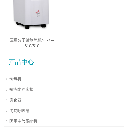
医用分子筛制氧机SL-3A-
310/510
产品中心
制氧机
褥疮防治床垫
雾化器
简易呼吸器
医用空气压缩机