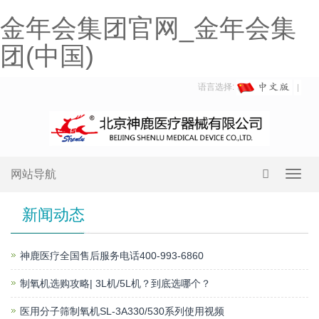
金年会集团官网_金年会集
团(中国)
语言选择:
网站导航
Toggl
navig
新闻动态
神鹿医疗全国售后服务电话400-993-6860
制氧机选购攻略| 3L机/5L机？到底选哪个？
医用分子筛制氧机SL-3A330/530系列使用视频