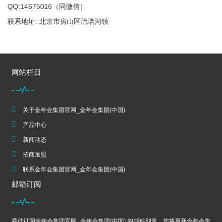
QQ:14675016（同微信）
联系地址: 北京市房山区琉璃河镇
网站栏目
关于金年会集团官网_金年会集团(中国)
产品中心
新闻动态
招商加盟
联系金年会集团官网_金年会集团(中国)
邮箱订阅
通过订阅金年会集团官网_金年会集团(中国) 的邮件列表，您将更新金年会集