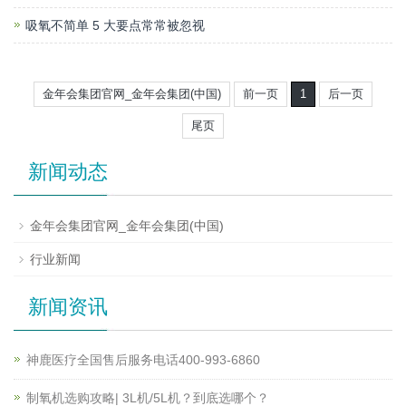
吸氧不简单 5 大要点常常被忽视
金年会集团官网_金年会集团(中国)
前一页
1
后一页
尾页
新闻动态
金年会集团官网_金年会集团(中国)
行业新闻
新闻资讯
神鹿医疗全国售后服务电话400-993-6860
制氧机选购攻略| 3L机/5L机？到底选哪个？