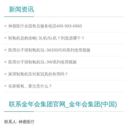
新闻资讯
神鹿医疗全国售后服务电话400-993-6860
制氧机选购攻略| 3L机/5L机？到底选哪个？
医用分子筛制氧机SL-3A330/530系列使用视频
医用分子筛制氧机SL-3W系列使用视频
家用制氧机应对新冠真的有用吗？
在家吸氧，要注意什么？
联系金年会集团官网_金年会集团(中国)
联系人: 神鹿医疗