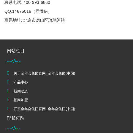
联系电话: 400-993-6860
QQ:14675016（同微信）
联系地址: 北京市房山区琉璃河镇
网站栏目
关于金年会集团官网_金年会集团(中国)
产品中心
新闻动态
招商加盟
联系金年会集团官网_金年会集团(中国)
邮箱订阅