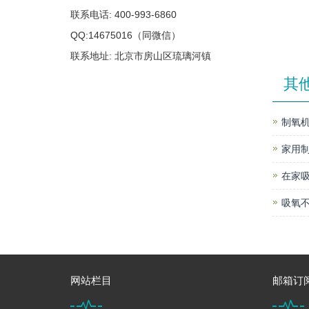
联系电话: 400-993-6860
QQ:14675016（同微信）
联系地址: 北京市房山区琉璃河镇
其
制氧机
家用
在家
吸氧不
网站栏目
邮箱订