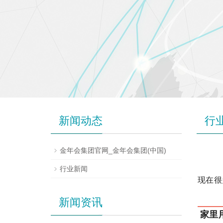
新闻动态
行
金年会集团官网_金年会集团(中国)
行业新闻
现在很
新闻资讯
家里