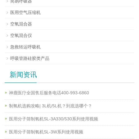
简易呼吸器
医用空气压缩机
空氧混合器
空氧混合仪
急救转运呼吸机
呼吸管路硅胶类产品
新闻资讯
神鹿医疗全国售后服务电话400-993-6860
制氧机选购攻略| 3L机/5L机？到底选哪个？
医用分子筛制氧机SL-3A330/530系列使用视频
医用分子筛制氧机SL-3W系列使用视频