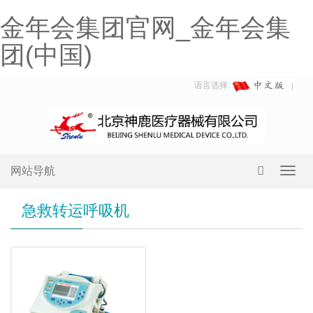
金年会集团官网_金年会集
团(中国)
语言选择:
网站导航
Toggl
navig
急救转运呼吸机