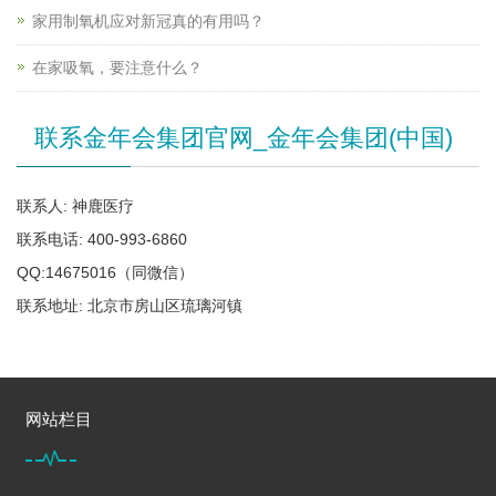
家用制氧机应对新冠真的有用吗？
在家吸氧，要注意什么？
联系金年会集团官网_金年会集团(中国)
联系人: 神鹿医疗
联系电话: 400-993-6860
QQ:14675016（同微信）
联系地址: 北京市房山区琉璃河镇
网站栏目