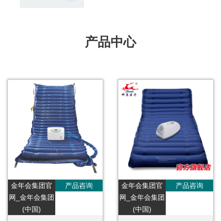
产品中心
金年会集团官
产品咨询
金年会集团官
产品咨询
网_金年会集团
网_金年会集团
(中国)
(中国)