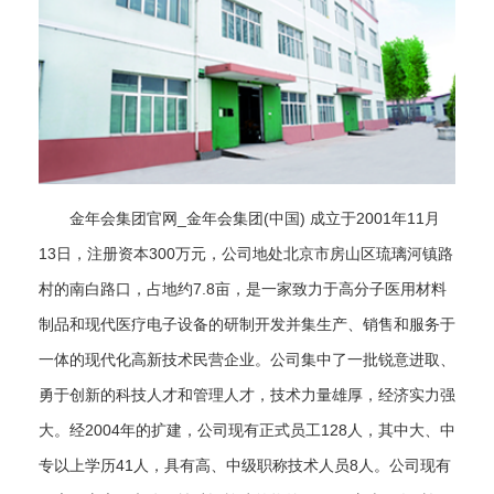
金年会集团官网_金年会集团(中国) 成立于2001年11月
13日，注册资本300万元，公司地处北京市房山区琉璃河镇路
村的南白路口，占地约7.8亩，是一家致力于高分子医用材料
制品和现代医疗电子设备的研制开发并集生产、销售和服务于
一体的现代化高新技术民营企业。公司集中了一批锐意进取、
勇于创新的科技人才和管理人才，技术力量雄厚，经济实力强
大。经2004年的扩建，公司现有正式员工128人，其中大、中
专以上学历41人，具有高、中级职称技术人员8人。公司现有