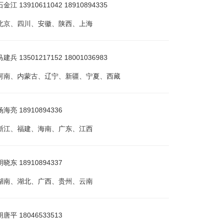
 13910611042 18910894335
北京、四川、安徽、陕西、上海
 13501217152 18001036983
河南、内蒙古、辽宁、新疆、宁夏、西藏
亮 18910894336
浙江、福建、海南、广东、江西
东 18910894337
湖南、湖北、广西、贵州、云南
平 18046533513