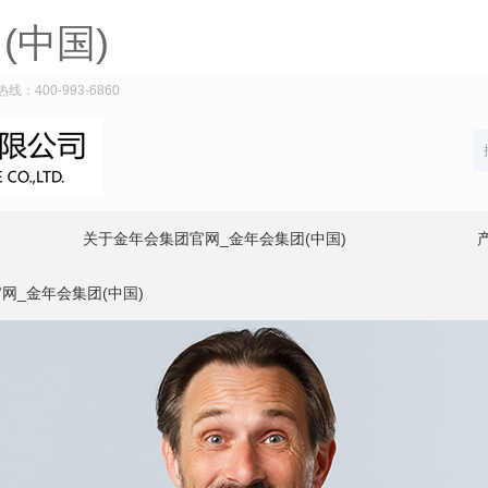
(中国)
400-993-6860
关于金年会集团官网_金年会集团(中国)
网_金年会集团(中国)