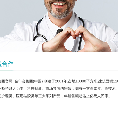
盟合作
团官网_金年会集团(中国) 创建于2001年,占地18000平方米,建筑面
业坚持以人为本、科技创新、市场导向的宗旨，拥有一支高素质、高技术
庭护理类、医用硅胶类等三大系列产品，年销售额超达上亿元人民币。